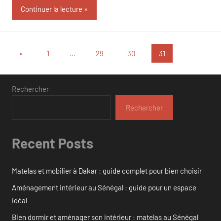
Continuer la lecture
Pagination
Publications
«
1
…
29
30
31
précédentes
des
publications
Rechercher
Rechercher
Recent Posts
Matelas et mobilier à Dakar : guide complet pour bien choisir
Aménagement intérieur au Sénégal : guide pour un espace
idéal
Bien dormir et aménager son intérieur : matelas au Sénégal