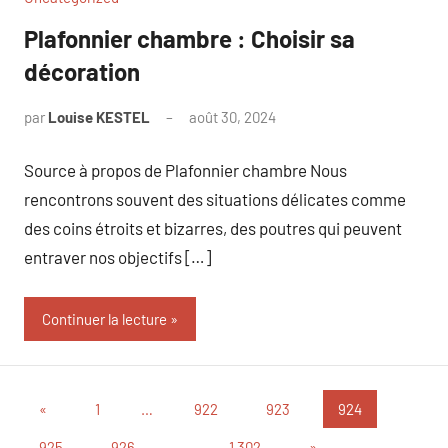
Plafonnier chambre : Choisir sa
décoration
par
Louise KESTEL
août 30, 2024
Aucun
commentaire
Source à propos de Plafonnier chambre Nous
rencontrons souvent des situations délicates comme
des coins étroits et bizarres, des poutres qui peuvent
entraver nos objectifs […]
Continuer la lecture
Pagination
Publications
«
1
…
922
923
924
précédentes
des
Articles
925
926
…
1 302
»