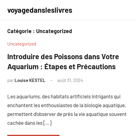
Aller
voyagedansleslivres
au
contenu
Catégorie :
Uncategorized
Uncategorized
Introduire des Poissons dans Votre
Aquarium : Étapes et Précautions
par
Louise KESTEL
août 31, 2024
Aucun
commentaire
Les aquariums, des habitats artificiels intrigants qui
enchantent les enthousiastes de la biologie aquatique,
permettent d’observer de près la vie aquatique souvent
cachée dans les […]