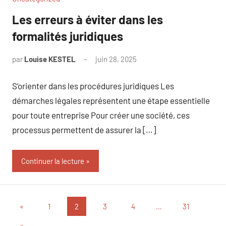
Les erreurs à éviter dans les
formalités juridiques
par
Louise KESTEL
juin 28, 2025
Aucun
commentaire
S’orienter dans les procédures juridiques Les
démarches légales représentent une étape essentielle
pour toute entreprise Pour créer une société, ces
processus permettent de assurer la […]
Continuer la lecture
Pagination
Publications
«
1
2
3
4
…
31
précédentes
des
Articles
»