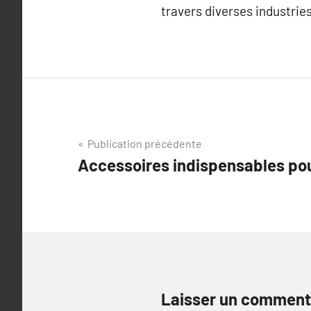
travers diverses industries
Navigation
Publication précédente
Accessoires indispensables pou
de
l’article
Laisser un comment