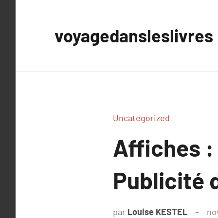
Aller
au
voyagedansleslivres
contenu
Uncategorized
Affiches :
Publicité 
par
Louise KESTEL
no