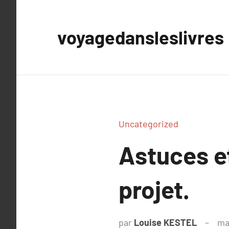
Aller
au
voyagedansleslivres
contenu
Uncategorized
Astuces et
projet.
par
Louise KESTEL
ma