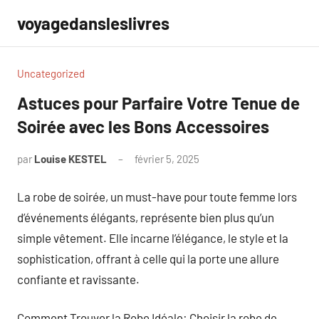
Aller
voyagedansleslivres
au
contenu
Uncategorized
Astuces pour Parfaire Votre Tenue de
Soirée avec les Bons Accessoires
par
Louise KESTEL
février 5, 2025
Aucun
commentaire
La robe de soirée, un must-have pour toute femme lors
d’événements élégants, représente bien plus qu’un
simple vêtement. Elle incarne l’élégance, le style et la
sophistication, offrant à celle qui la porte une allure
confiante et ravissante.
Comment Trouver la Robe Idéale: Choisir la robe de