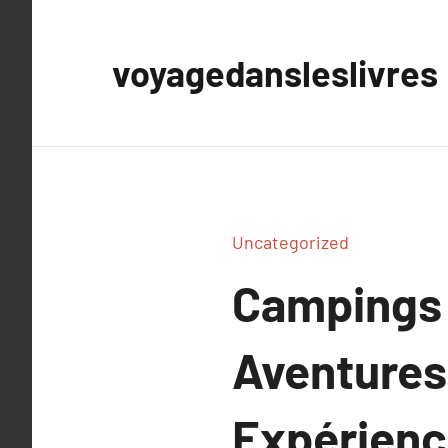
Aller
au
voyagedansleslivres
contenu
Uncategorized
Campings 
Aventures
Expérienc