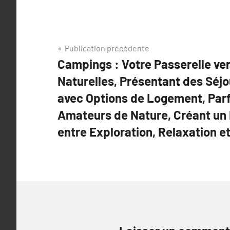
Navigation
Publication précédente
Campings : Votre Passerelle ve
de
Naturelles, Présentant des Séj
l’article
avec Options de Logement, Parfa
Amateurs de Nature, Créant un É
entre Exploration, Relaxation e