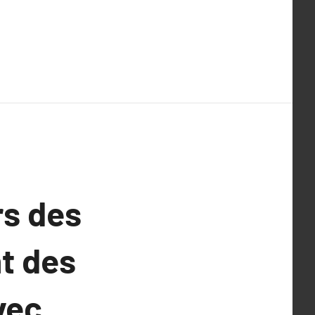
rs des
t des
vec