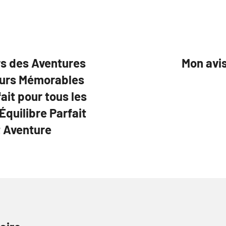
rs des Aventures
Mon avi
ours Mémorables
it pour tous les
quilibre Parfait
t Aventure