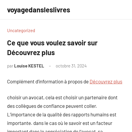
Aller
voyagedansleslivres
au
contenu
Uncategorized
Ce que vous voulez savoir sur
Découvrez plus
par
Louise KESTEL
octobre 31, 2024
Aucun
commentaire
Complément d’information à propos de
Découvrez plus
choisir un avocat, cela est choisir un partenaire dont
des collègues de confiance peuvent coller.
L’importance de la qualité des rapports humains est
importante. dans le cas où le savoir est un facteur
important dans le appréciation de l’avocat, sa