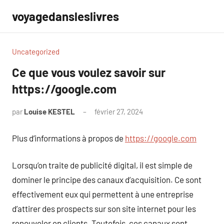
Aller
voyagedansleslivres
au
contenu
Uncategorized
Ce que vous voulez savoir sur
https://google.com
par
Louise KESTEL
février 27, 2024
Aucun
commentaire
Plus d’informations à propos de
https://google.com
Lorsqu’on traite de publicité digital, il est simple de
dominer le principe des canaux d’acquisition. Ce sont
effectivement eux qui permettent à une entreprise
d’attirer des prospects sur son site internet pour les
renouveler en clients. Toutefois, ces canaux sont