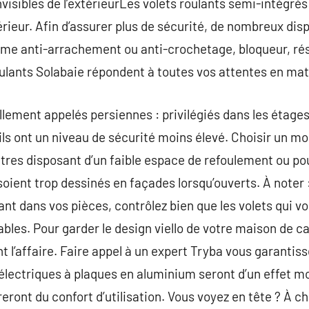
visibles de l’extérieurLes volets roulants semi-intégrés 
érieur. Afin d’assurer plus de sécurité, de nombreux dispo
ème anti-arrachement ou anti-crochetage, bloqueur, rési
lants Solabaie répondent à toutes vos attentes en mat
ellement appelés persiennes : privilégiés dans les étage
ils ont un niveau de sécurité moins élevé. Choisir un mod
es disposant d’un faible espace de refoulement ou pour
soient trop dessinés en façades lorsqu’ouverts. À noter 
ant dans vos pièces, contrôlez bien que les volets qui v
bles. Pour garder le design viello de votre maison de c
 l’affaire. Faire appel à un expert Tryba vous garantisse
 électriques à plaques en aluminium seront d’un effet 
eront du confort d’utilisation. Vous voyez en tête ? À c