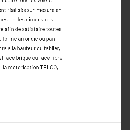
nduire tous les volets
ont réalisés sur-mesure en
mesure, les dimensions
e afin de satisfaire toutes
de forme arrondie ou pan
a à la hauteur du tablier,
el face brique ou face fibre
s, la motorisation TELCO,
.