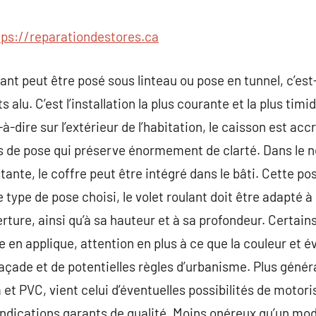
commentaire
tps://reparationdestores.ca
ulant peut être posé sous linteau ou pose en tunnel, c’e
 alu. C’est l’installation la plus courante et la plus timid
t-à-dire sur l’extérieur de l’habitation, le caisson est a
pes de pose qui préserve énormement de clarté. Dans le n
xistante, le coffre peut être intégré dans le bâti. Cette 
e type de pose choisi, le volet roulant doit être adapté à
verture, ainsi qu’à sa hauteur et à sa profondeur. Certa
 en applique, attention en plus à ce que la couleur et 
açade et de potentielles règles d’urbanisme. Plus génér
t PVC, vient celui d’éventuelles possibilités de motoris
indications garants de qualité. Moins onéreux qu’un mod