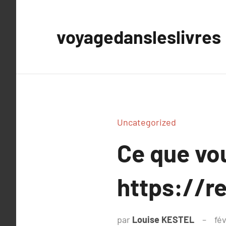
Aller
au
voyagedansleslivres
contenu
Uncategorized
Ce que vou
https://r
par
Louise KESTEL
fév