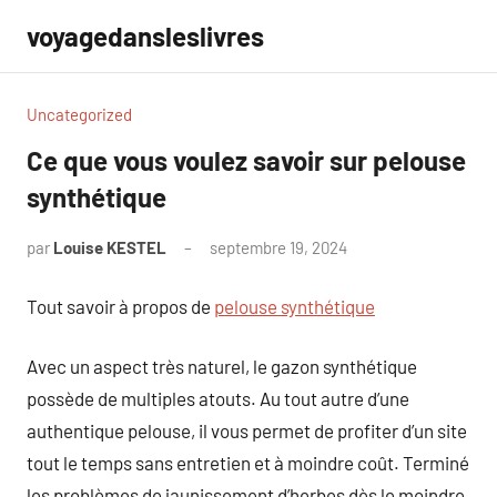
Aller
voyagedansleslivres
au
contenu
Uncategorized
Ce que vous voulez savoir sur pelouse
synthétique
par
Louise KESTEL
septembre 19, 2024
Aucun
commentaire
Tout savoir à propos de
pelouse synthétique
Avec un aspect très naturel, le gazon synthétique
possède de multiples atouts. Au tout autre d’une
authentique pelouse, il vous permet de profiter d’un site
tout le temps sans entretien et à moindre coût. Terminé
les problèmes de jaunissement d’herbes dès le moindre