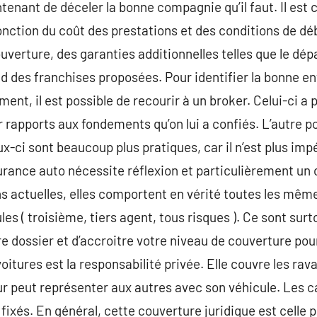
ntenant de déceler la bonne compagnie qu’il faut. Il est c
fonction du coût des prestations et des conditions de dé
erture, des garanties additionnelles telles que le dépar
d des franchises proposées. Pour identifier la bonne en
nt, il est possible de recourir à un broker. Celui-ci a 
 rapports aux fondements qu’on lui a confiés. L’autre poss
-ci sont beaucoup plus pratiques, car il n’est plus impéra
ance auto nécessite réflexion et particulièrement un c
ns actuelles, elles comportent en vérité toutes les mêm
s ( troisième, tiers agent, tous risques ). Ce sont surto
e dossier et d’accroitre votre niveau de couverture pour
itures est la responsabilité privée. Elle couvre les rav
r peut représenter aux autres avec son véhicule. Les c
ixés. En général, cette couverture juridique est celle p