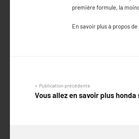
première formule, la moindr
En savoir plus à propos de
Navigation
Publication précédente
Vous allez en savoir plus honda
de
l’article