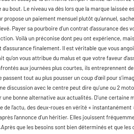
e au bout. Le niveau va dès lors que la marque laissée es
r propose un paiement mensuel plutôt qu’annuel, sachez
levé. Payer sa pourboire d’un contrat d’assurance des v
ction. Voilà un préconise dont peu ont expérience, mais
at d’assurance finalement. Il est véritable que vous ang
ait qu’on vous attribue du malus et que votre faveur d
rontés aux journées plus courtes, ils entreprennent de
e passent tout au plus pousser un coup d’œil pour s’ima
une discussion avec le centre peut dire qu’une ou 2 mot
r une bonne alternative aux actualités. D’une certaine 
re de l’actu, des deux-roues en vérité « instantanémen
près l’annonce d’un héritier. Elles jouissent fréquemm
près que les besoins sont bien déterminés et que les 