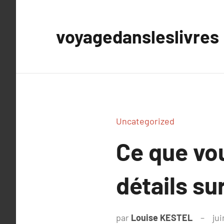
Aller
au
voyagedansleslivres
contenu
Uncategorized
Ce que vou
détails sur
par
Louise KESTEL
ju