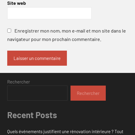
Site web
Enregistrer mon nom, mon e-mail et mon site dans le
navigateur pour mon prochain commentaire.
Rechercher
Rechercher
Recent Posts
Quels événements justifient une rénovation intérieure ? Tout