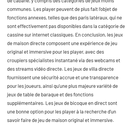
de cabane, y compris des catégories de jeux moins
communes. Les player peuvent de plus fait l’objet de
fonctions annexes, telles que des paris latéraux, qui ne
sont effectivement pas disponibles dans la catégorie de
cassine sur internet classiques. En conclusion, les jeux
de maison directe composent une expérience de jeu
original et immersive pour les player, avec des
croupiers spécialistes instantané via des webcams et
des streams vidéo directe. Les jeux de villa directe
fournissent une sécurité accrue et une transparence
pour les joueurs, ainsi qu’une plus majeure variété de
jeux de table de baraque et des fonctions
supplémentaires. Les jeux de bicoque en direct sont
une bonne option pour les player à la recherche d’un
savoir faire de jeu de maison original et immersive.