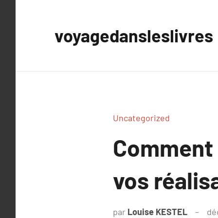
Aller
au
voyagedansleslivres
contenu
Uncategorized
Comment ch
vos réalis
par
Louise KESTEL
dé