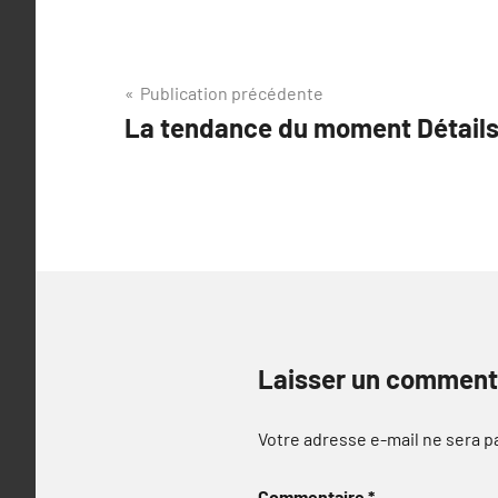
Navigation
Publication précédente
La tendance du moment Détails 
de
l’article
Laisser un comment
Votre adresse e-mail ne sera p
Commentaire
*