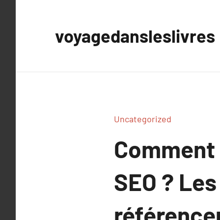
Aller
au
voyagedansleslivres
contenu
Uncategorized
Comment ch
SEO ? Les 
référence