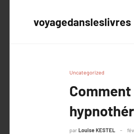
Aller
au
voyagedansleslivres
contenu
Uncategorized
Comment c
hypnothér
par
Louise KESTEL
fév