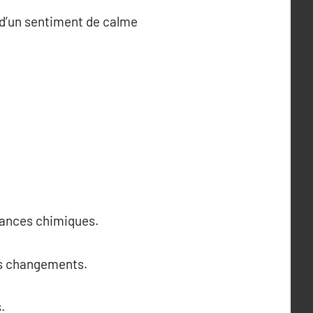
 d’un sentiment de calme
stances chimiques.
des changements.
.