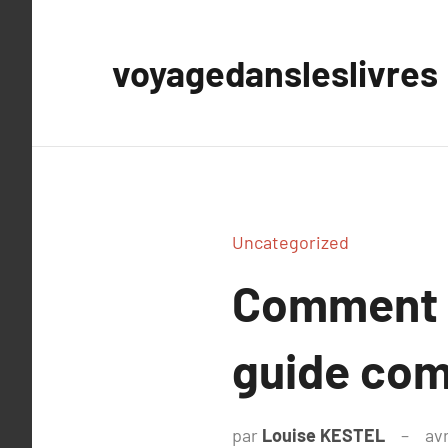
Aller
au
voyagedansleslivres
contenu
Uncategorized
Comment d
guide com
par
Louise KESTEL
avr