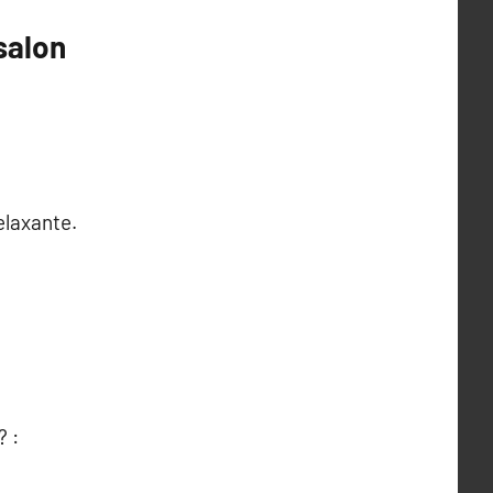
salon
elaxante.
? :