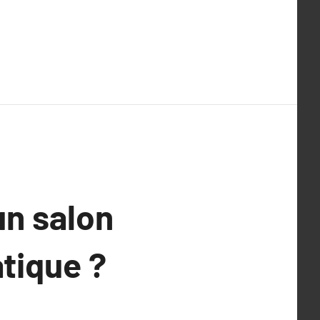
un salon
atique ?