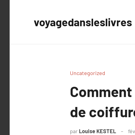
Aller
au
voyagedansleslivres
contenu
Uncategorized
Comment o
de coiffur
par
Louise KESTEL
fév