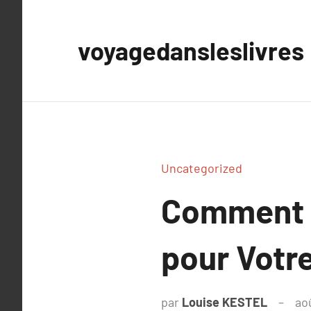
Aller
au
voyagedansleslivres
contenu
Uncategorized
Comment S
pour Votr
par
Louise KESTEL
ao