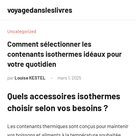
Aller
voyagedansleslivres
au
contenu
Uncategorized
Comment sélectionner les
contenants isothermes idéaux pour
votre quotidien
par
Louise KESTEL
mars 1, 2025
Aucun
commentaire
Quels accessoires isothermes
choisir selon vos besoins ?
Les contenants thermiques sont conçus pour maintenir
vos boissons et aliments à la température souhaitée.