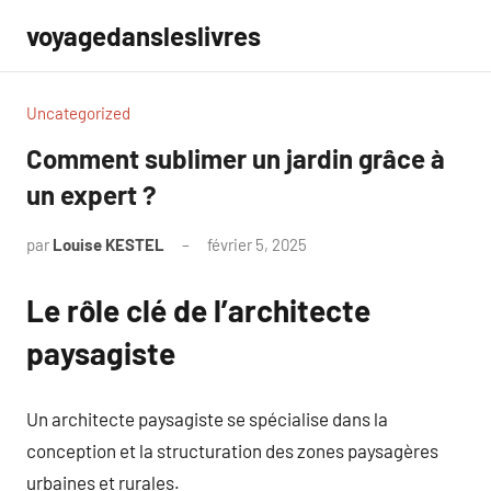
Aller
voyagedansleslivres
au
contenu
Uncategorized
Comment sublimer un jardin grâce à
un expert ?
par
Louise KESTEL
février 5, 2025
Aucun
commentaire
Le rôle clé de l’architecte
paysagiste
Un architecte paysagiste se spécialise dans la
conception et la structuration des zones paysagères
urbaines et rurales.