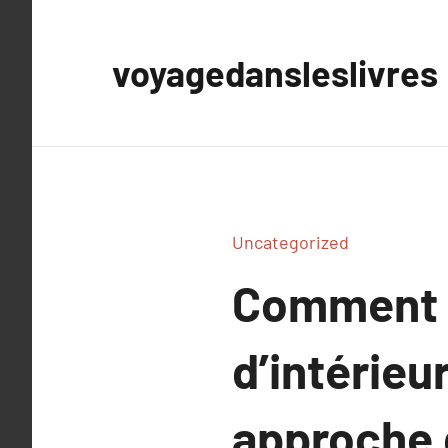
Aller
au
voyagedansleslivres
contenu
Uncategorized
Comment u
d’intérieu
approche 