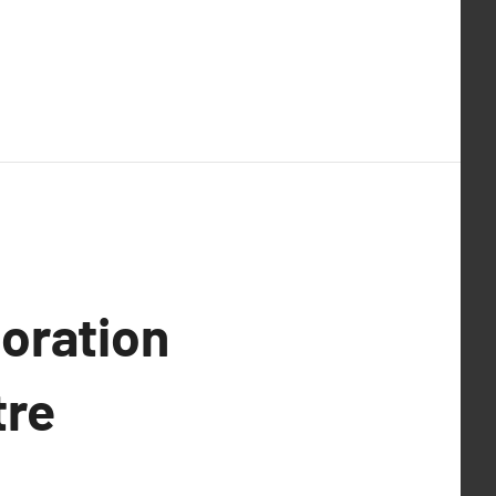
oration
tre