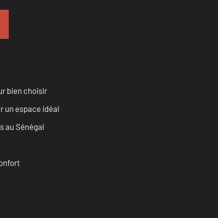
r bien choisir
r un espace idéal
as au Sénégal
onfort