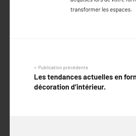
transformer les espaces.
Navigation
Publication précédente
Les tendances actuelles en for
de
décoration d’intérieur.
l’article