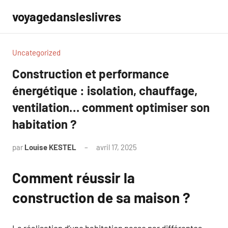
Aller
voyagedansleslivres
au
contenu
Uncategorized
Construction et performance
énergétique : isolation, chauffage,
ventilation… comment optimiser son
habitation ?
par
Louise KESTEL
avril 17, 2025
Aucun
commentaire
Comment réussir la
construction de sa maison ?
La réalisation d’une habitation passe par différentes