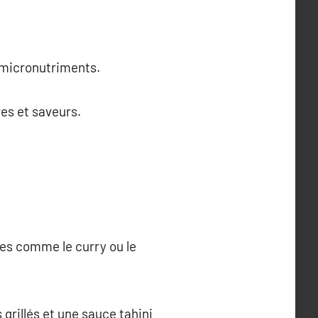
.
n micronutriments.
res et saveurs.
ces comme le curry ou le
grillés et une sauce tahini