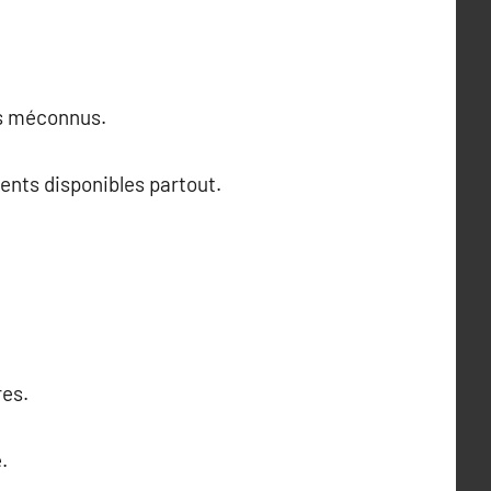
nts méconnus.
ents disponibles partout.
res.
.