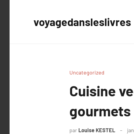
Aller
au
voyagedansleslivres
contenu
Uncategorized
Cuisine ve
gourmets 
par
Louise KESTEL
jan