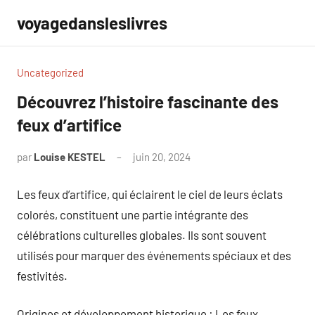
Aller
voyagedansleslivres
au
contenu
Uncategorized
Découvrez l’histoire fascinante des
feux d’artifice
par
Louise KESTEL
juin 20, 2024
Aucun
commentaire
Les feux d’artifice, qui éclairent le ciel de leurs éclats
colorés, constituent une partie intégrante des
célébrations culturelles globales. Ils sont souvent
utilisés pour marquer des événements spéciaux et des
festivités.
Origines et développement historique : Les feux