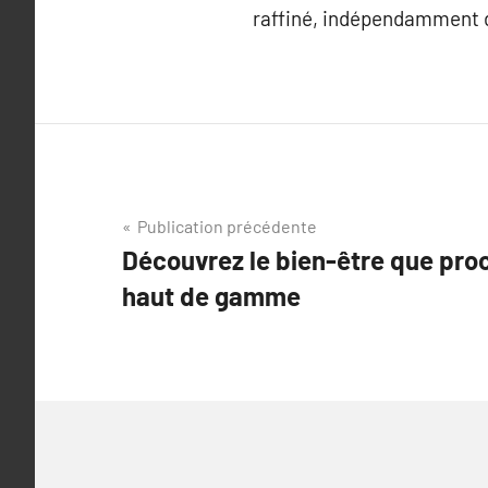
raffiné, indépendamment d
Navigation
Publication précédente
Découvrez le bien-être que proc
de
haut de gamme
l’article