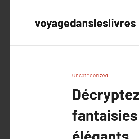
Aller
au
voyagedansleslivres
contenu
Uncategorized
Décryptez 
fantaisies
élégants