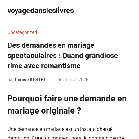
Aller
voyagedansleslivres
au
contenu
Uncategorized
Des demandes en mariage
spectaculaires : Quand grandiose
rime avec romantisme
par
Louise KESTEL
février 21, 2025
Aucun
commentaire
Pourquoi faire une demande en
mariage originale ?
Une demande en mariage est un instant chargé
d’émotion. Créer un moment hors du commun permet