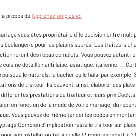
commentaire
 à propos de
Apprenez-en plus ici
ariage vous êtes propriétaire d’ le décision entre multipl
rs boulangerie pour les plaisirs sucrés. Les traiteurs cha
ectionneront des repas complets. Vous pouvez autant re
 cuisine détaillé : antillaise, asiatique, italienne, … Ce
 puisque le naturels, le cacher ou le halal par exemple.
ations de traiteur. Ils peuvent, ainsi, élaborer des plats
 différentes prestations de traiteur et leurs prix Cocktai
sion en fonction de la mode de votre mariage, du recen
iage. Vous pouvez de même tancer les codes en montant,
ptage.Combien d’implication reste le traiteur sur place
ur son installation ) et à quelle 13 minutes repart-il ? Q