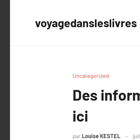
Aller
au
voyagedansleslivres
contenu
Uncategorized
Des infor
ici
par
Louise KESTEL
jui