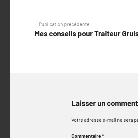
Navigation
Publication précédente
Mes conseils pour Traiteur Grui
de
l’article
Laisser un comment
Votre adresse e-mail ne sera p
Commentaire
*