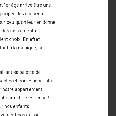
t 1er âge arrive être une
 poupée, les donner a
ur peu qu’on leur en donne
r des instruments
lent choix. En effet
fant à la musique, au
illant sa palette de
nsables et correspondent à
er notre appartement
ent parasiter ses tenue !
ur nos enfants.
tivement pas du tout