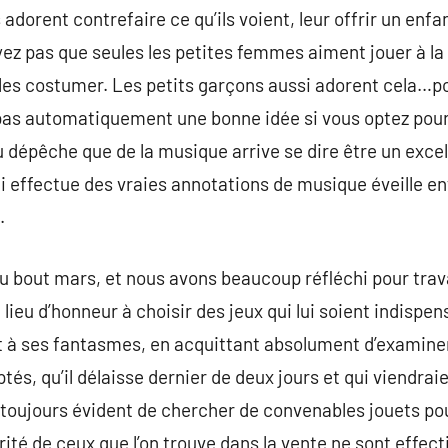
dorent contrefaire ce qu’ils voient, leur offrir un enfan
ez pas que seules les petites femmes aiment jouer à la
les costumer. Les petits garçons aussi adorent cela…po
t pas automatiquement une bonne idée si vous optez pou
u dépêche que de la musique arrive se dire être un excel
ui effectue des vraies annotations de musique éveille en
.
au bout mars, et nous avons beaucoup réfléchi pour trava
ieu d’honneur à choisir des jeux qui lui soient indispe
et à ses fantasmes, en acquittant absolument d’examin
és, qu’il délaisse dernier de deux jours et qui viendrai
s toujours évident de chercher de convenables jouets po
té de ceux que l’on trouve dans la vente ne sont effec