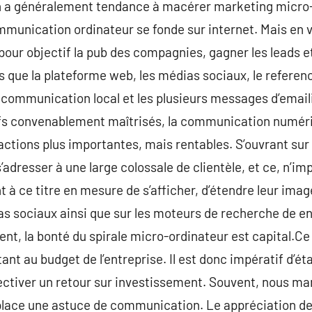
n a généralement tendance à macérer marketing micro
mmunication ordinateur se fonde sur internet. Mais en vé
our objectif la pub des compagnies, gagner les leads et 
ls que la plateforme web, les médias sociaux, le referen
 communication local et les plusieurs messages d’emai
fs convenablement maîtrisés, la communication numériq
actions plus importantes, mais rentables. S’ouvrant su
 s’adresser à une large colossale de clientèle, et ce, n’i
t à ce titre en mesure de s’afficher, d’étendre leur ima
s sociaux ainsi que sur les moteurs de recherche de en
nt, la bonté du spirale micro-ordinateur est capital.Ce 
ant au budget de l’entreprise. Il est donc impératif d’éta
ectiver un retour sur investissement. Souvent, nous ma
place une astuce de communication. Le appréciation de