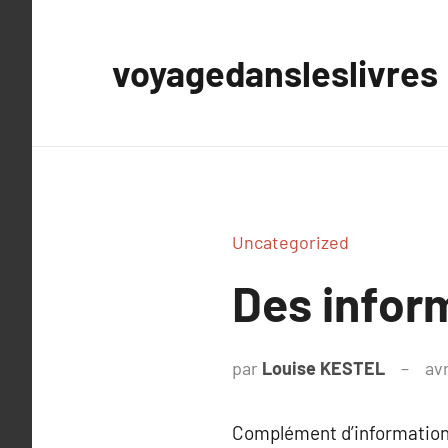
Aller
au
voyagedansleslivres
contenu
Uncategorized
Des infor
par
Louise KESTEL
avr
Complément d’information