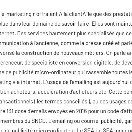
 e-marketing n’offraient Ã la clientÃ¨le que des prestati
volué dans leur domaine de savoir faire. Elles sont main
ernet. Des services hautement plus spécialisés que ceu
mmunication à l’ancienne, comme la presse créé et parlé
orisé la construction de nouveaux métiers. On parle a
férenceur, de spécialiste en conversion digitale, de d
me de publicité micro-ordinateur qui rassemble toutes le
eting via internet. L’usage de l’emailing est aujourd’hu
tion acheteurs, accélération d’acheteurs etc. Cette bé
ransactionnels ( les termes conseillés ), ou des usages 
re 131 dose d’emails envoyés en 2016 pour un code d’aff
s membres du SNCD. L’emailing ou courriel publicité, g
e du publicité micro-ordinateur.Le SEA Le SEA, nommé