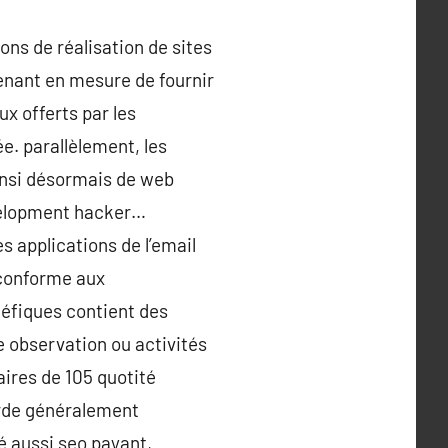
ons de réalisation de sites
tenant en mesure de fournir
x offerts par les
e. parallèlement, les
insi désormais de web
evelopment hacker…
s applications de l’email
i conforme aux
néfiques contient des
de observation ou activités
aires de 105 quotité
arde généralement
 aussi seo payant,