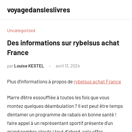
Aller
voyagedansleslivres
au
contenu
Uncategorized
Des informations sur rybelsus achat
France
par
Louise KESTEL
avril 13, 2024
Aucun
commentaire
Plus d’informations à propos de
rybelsus achat France
Marre d’être essoufflée à toutes les fois que vous
montez quelques déambulation ? Il est peut être temps
d’entamer un programme de rabais en bonne santé !
faire appel à un représentant sportif présente d’un
grand nombre atouts ! tout d’abord, cela offre