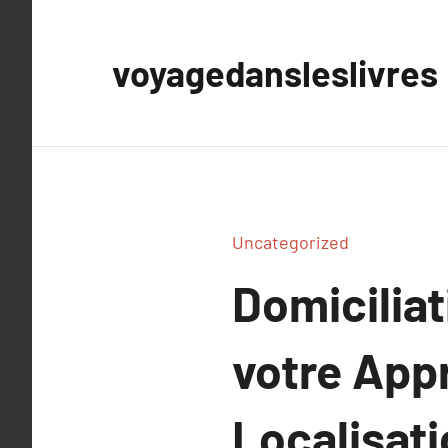
Aller
au
voyagedansleslivres
contenu
Uncategorized
Domiciliat
votre App
Localisat