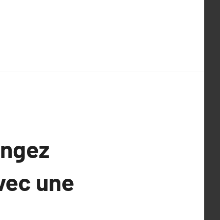
angez
vec une