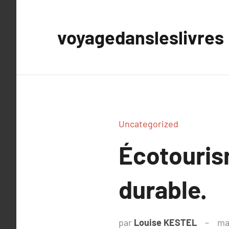
Aller
au
voyagedansleslivres
contenu
Uncategorized
Écotouris
durable.
par
Louise KESTEL
ma