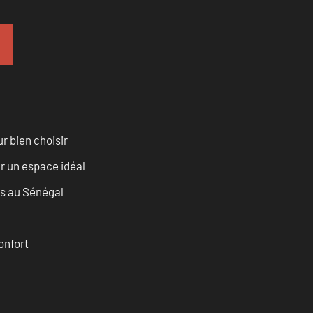
r bien choisir
r un espace idéal
as au Sénégal
onfort