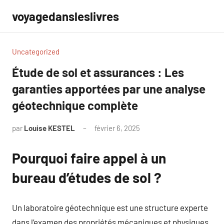
Aller
voyagedansleslivres
au
contenu
Uncategorized
Étude de sol et assurances : Les
garanties apportées par une analyse
géotechnique complète
par
Louise KESTEL
février 6, 2025
Aucun
commentaire
Pourquoi faire appel à un
bureau d’études de sol ?
Un laboratoire géotechnique est une structure experte
dans l’examen des propriétés mécaniques et physiques