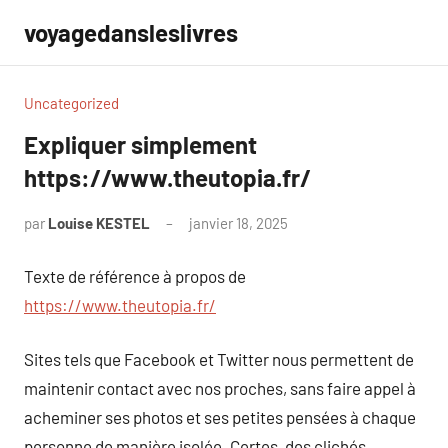
Aller
voyagedansleslivres
au
contenu
Uncategorized
Expliquer simplement
https://www.theutopia.fr/
par
Louise KESTEL
janvier 18, 2025
Aucun
commentaire
Texte de référence à propos de
https://www.theutopia.fr/
Sites tels que Facebook et Twitter nous permettent de
maintenir contact avec nos proches, sans faire appel à
acheminer ses photos et ses petites pensées à chaque
personne de manière isolée. Certes, des clichés