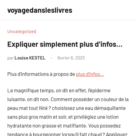
Aller
voyagedansleslivres
au
contenu
Uncategorized
Expliquer simplement plus d’infos…
par
Louise KESTEL
février 6, 2025
Aucun
commentaire
Plus d’informations à propos de
plus d’infos…
Le magnifique temps, on dit en effet, l’épiderme
luisante, on dit non. Comment posséder un couleur de la
peau mat tout l’été ? choisissez une eau démaquillante
sans plus gros matin et soir, et privilégiez une lotion
hydratante non grasse et matifiante. Vous possedez
tendance à bourgeonner lorsqu’il fait chaud ? Appliquez