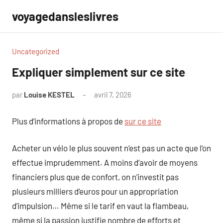
Aller
voyagedansleslivres
au
contenu
Uncategorized
Expliquer simplement sur ce site
par
Louise KESTEL
avril 7, 2026
Aucun
commentaire
Plus d’informations à propos de
sur ce site
Acheter un vélo le plus souvent n’est pas un acte que l’on
effectue imprudemment. A moins d’avoir de moyens
financiers plus que de confort, on n’investit pas
plusieurs milliers d’euros pour un appropriation
d’impulsion… Même si le tarif en vaut la flambeau,
même si la passion justifie nombre de efforts et