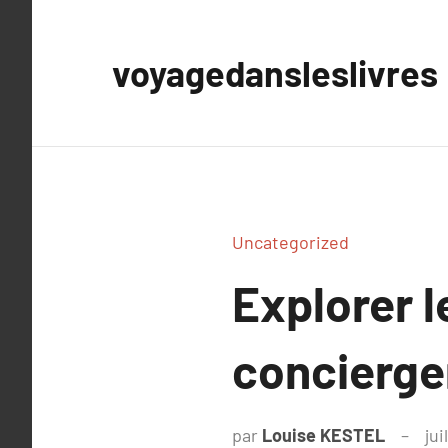
Aller
au
voyagedansleslivres
contenu
Uncategorized
Explorer l
concierge
par
Louise KESTEL
jui