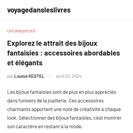
Aller
voyagedansleslivres
au
contenu
Uncategorized
Explorez le attrait des bijoux
fantaisies : accessoires abordables
et élégants
par
Louise KESTEL
avril 20, 2024
Aucun
commentaire
Les bijoux fantaisies sont de plus en plus appréciés
dans l’univers de la joaillerie. Ces accessoires
charmants apportent une note de créativité à chaque
look. Sélectionner des bijoux fantaisies, c’est montrer
son caractère en restant à la mode.