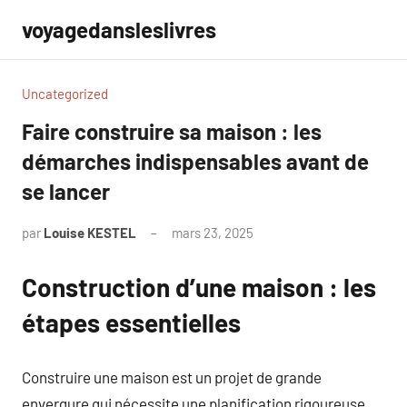
Aller
voyagedansleslivres
au
contenu
Uncategorized
Faire construire sa maison : les
démarches indispensables avant de
se lancer
par
Louise KESTEL
mars 23, 2025
Aucun
commentaire
Construction d’une maison : les
étapes essentielles
Construire une maison est un projet de grande
envergure qui nécessite une planification rigoureuse.