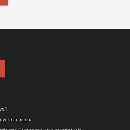
es ?
r votre maison.
érieure ? Tout ce que vous devez savoir