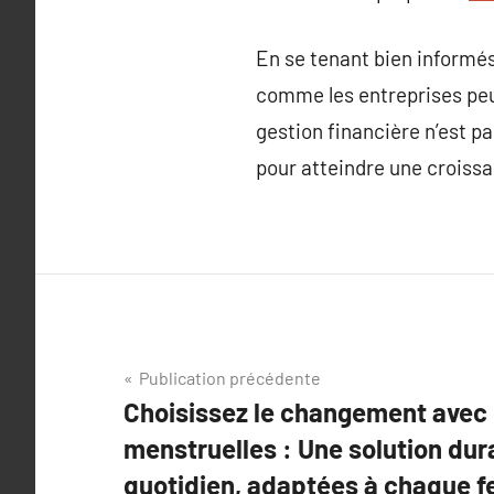
En se tenant bien informés,
comme les entreprises peuv
gestion financière n’est p
pour atteindre une croissa
Navigation
Publication précédente
Choisissez le changement avec 
de
menstruelles : Une solution dur
l’article
quotidien, adaptées à chaque f