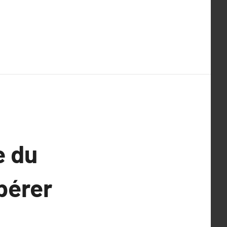
e du
pérer