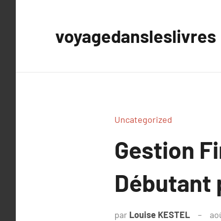
Aller
au
voyagedansleslivres
contenu
Uncategorized
Gestion Fi
Débutant p
par
Louise KESTEL
ao