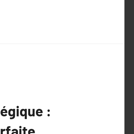
tégique :
rfaite