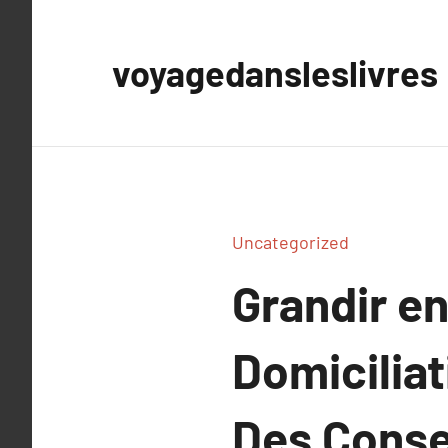
Aller
au
voyagedansleslivres
contenu
Uncategorized
Grandir en
Domiciliat
Des Consei