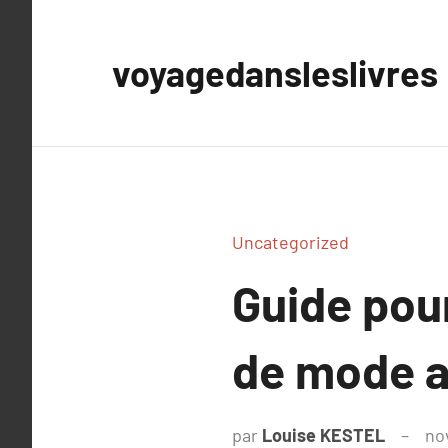
Aller
au
voyagedansleslivres
contenu
Uncategorized
Guide pou
de mode 
par
Louise KESTEL
no