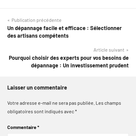
Navigation
Publication précédente
Un dépannage facile et efficace : Sélectionner
de
des artisans compétents
l’article
Article suivant
Pourquoi choisir des experts pour vos besoins de
dépannage : Un investissement prudent
Laisser un commentaire
Votre adresse e-mail ne sera pas publiée.
Les champs
obligatoires sont indiqués avec
*
Commentaire
*