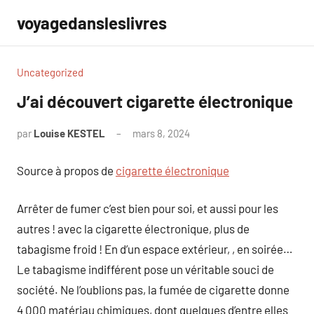
Aller
voyagedansleslivres
au
contenu
Uncategorized
J’ai découvert cigarette électronique
par
Louise KESTEL
mars 8, 2024
Aucun
commentaire
Source à propos de
cigarette électronique
Arrêter de fumer c’est bien pour soi, et aussi pour les
autres ! avec la cigarette électronique, plus de
tabagisme froid ! En d’un espace extérieur, , en soirée…
Le tabagisme indifférent pose un véritable souci de
société. Ne l’oublions pas, la fumée de cigarette donne
4 000 matériau chimiques, dont quelques d’entre elles