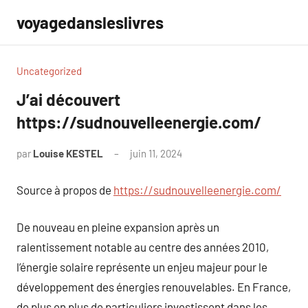
Aller
voyagedansleslivres
au
contenu
Uncategorized
J’ai découvert
https://sudnouvelleenergie.com/
par
Louise KESTEL
juin 11, 2024
Aucun
commentaire
Source à propos de
https://sudnouvelleenergie.com/
De nouveau en pleine expansion après un
ralentissement notable au centre des années 2010,
l’énergie solaire représente un enjeu majeur pour le
développement des énergies renouvelables. En France,
de plus en plus de particuliers investissent dans les