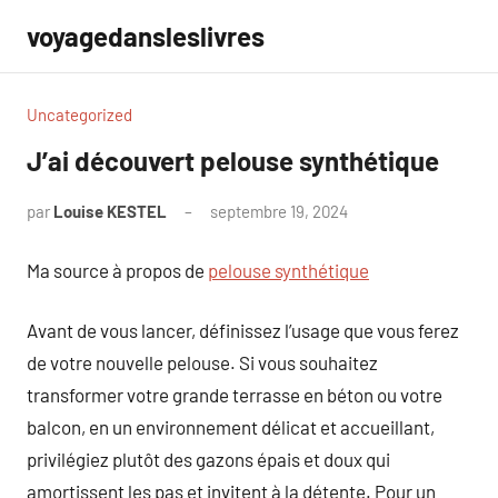
Aller
voyagedansleslivres
au
contenu
Uncategorized
J’ai découvert pelouse synthétique
par
Louise KESTEL
septembre 19, 2024
Aucun
commentaire
Ma source à propos de
pelouse synthétique
Avant de vous lancer, définissez l’usage que vous ferez
de votre nouvelle pelouse. Si vous souhaitez
transformer votre grande terrasse en béton ou votre
balcon, en un environnement délicat et accueillant,
privilégiez plutôt des gazons épais et doux qui
amortissent les pas et invitent à la détente. Pour un