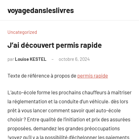
Aller
voyagedansleslivres
au
contenu
Uncategorized
J’ai découvert permis rapide
par
Louise KESTEL
octobre 6, 2024
Aucun
commentaire
Texte de référence à propos de
permis rapide
L’auto-école forme les prochains chauffeurs à maîtriser
la réglementation et la conduite d’un véhicule. dès lors
prêt à vous lancer comment savoir quel auto-école
choisir ? Entre qualité de l’initiation et prix des assurées
proposées, demandez les grandes préoccupations
!voyez qu’il y a la possibilité d’échelonner les paiements