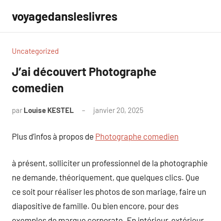
Aller
voyagedansleslivres
au
contenu
Uncategorized
J’ai découvert Photographe
comedien
par
Louise KESTEL
janvier 20, 2025
Aucun
commentaire
Plus d’infos à propos de
Photographe comedien
à présent, solliciter un professionnel de la photographie
ne demande, théoriquement, que quelques clics. Que
ce soit pour réaliser les photos de son mariage, faire un
diapositive de famille. Ou bien encore, pour des
exemples de marque corporate. En intérieur, extérieur,