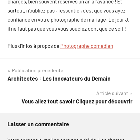
chargés, bien souvent réservés un an à l’avance ! Et
surtout, n’oubliez pas : l’essentiel, c’est que vous ayez
confiance en votre photographe de mariage. Le jour J,
il ne faut pas que vous vous souciez dont que ce soit !
Plus d’infos à propos de
Photographe comedien
Navigation
Publication précédente
Architectes : Les Innovateurs du Demain
de
Article suivant
l’article
Vous allez tout savoir Cliquez pour découvrir
Laisser un commentaire
Votre adresse e-mail ne sera pas publiée.
Les champs