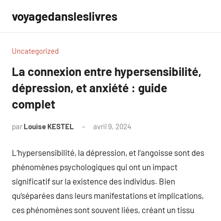
Aller
voyagedansleslivres
au
contenu
Uncategorized
La connexion entre hypersensibilité,
dépression, et anxiété : guide
complet
par
Louise KESTEL
avril 9, 2024
Aucun
commentaire
L’hypersensibilité, la dépression, et l’angoisse sont des
phénomènes psychologiques qui ont un impact
significatif sur la existence des individus. Bien
qu’séparées dans leurs manifestations et implications,
ces phénomènes sont souvent liées, créant un tissu